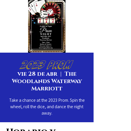
2023 Prom
vie 28 de abr
  |  
The
Woodlands Waterway
Marriott
Take a chance at the 2023 Prom. Spin the
wheel, roll the dice, and dance the night
away.