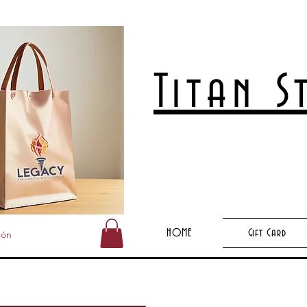
Titan 
HOME
Gift Card
ión