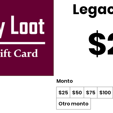
Legac
$
Monto
$25
$50
$75
$100
Otro monto