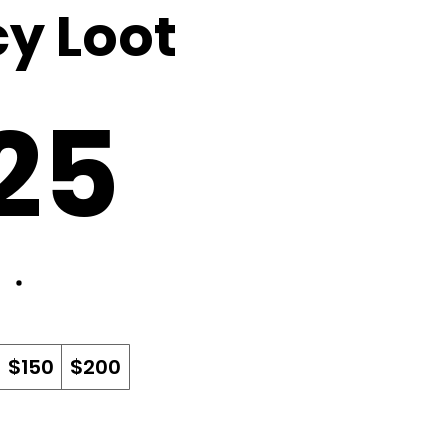
y Loot
25
$150
$200