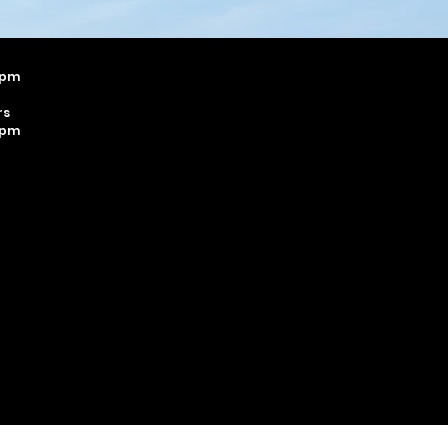
 pm
rs
 pm