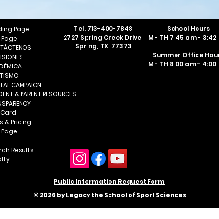
Tel.
713-400-7848
School Hours
ding Page
2727 Spring Creek Drive
M - TH 7:45 am - 3:42
 Page
Spring, TX 77373
TÁCTENOS
Summer Office Hou
ISIONES
M - TH 8:00 am - 4:00
DÉMICA
ETISMO
ITAL CAMPAIGN
DENT & PARENT RESOURCES
NSPARENCY
t Card
s & Pricing
 Page
g
rch Results
alty
Public Information Request Form
© 2026 by Legacy the School of Sport Sciences