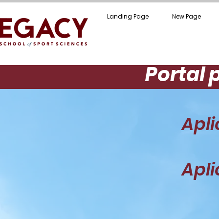
Landing Page
New Page
Portal 
Apli
Apli