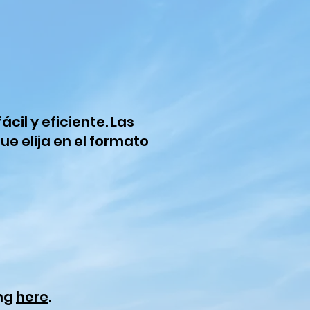
cil y eficiente. Las
ue elija en el formato
ing
he
re
.