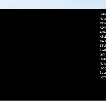
Lan
New
CON
ADM
ACA
ATL
CAP
STU
TRA
Gif
Plan
New
Blo
Sea
Loy