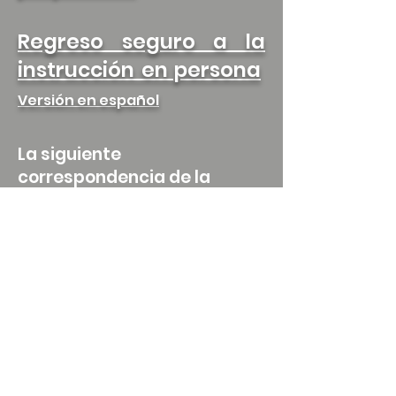
Regreso seguro a la
instrucción en persona
Versión en español
La siguiente
correspondencia de la
Agencia de Educación de
Texas se ha publicado en el
sitio web de TEA
2021-07-15
Opciones de los padres para
que los estudiantes repitan grados o
cursos
Estándares del plan de estudios
y apoyo al estudiante
2021-07-15
SB 204 y requisitos de
transporte fuera del distrito, TEC §34.007
y exenciones relacionadas
Gobernanza
y rendición de cuentas