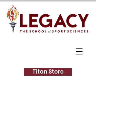
Titan Store
¿Lo que hay en un
nombre?
En Legacy ... TODO.
Estamos
capacitando a los
estudiantes
para que construyan sus propios
legados.
Las habilidades para la
vida están entretejidas dentro