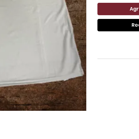
Agr
Re