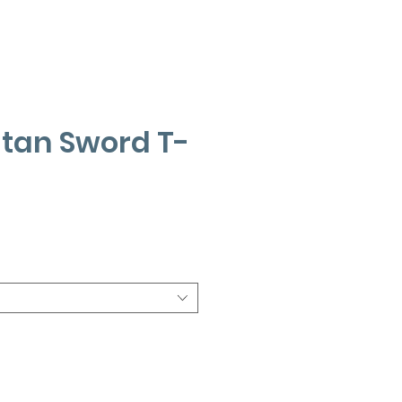
itan Sword T-
recio