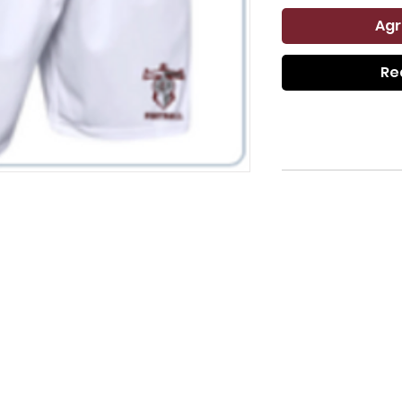
Agr
Re