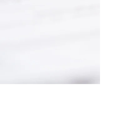
Tel.
713-400-7848
2727 Spring Creek Drive
Spring, TX 77373